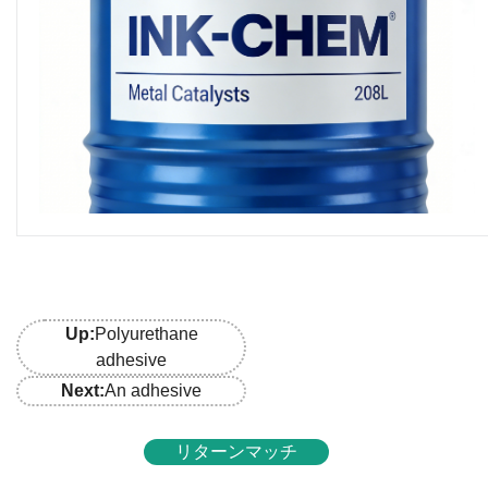
Describe
Up:
Polyurethane
adhesive
Next:
An adhesive
リターンマッチ